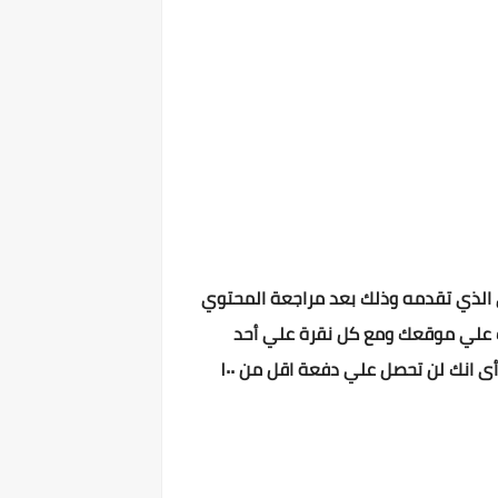
 الذي تقدمه وذلك بعد مراجعة المحتوي
ت علي موقعك ومع كل نقرة علي أحد
الإعلانات تحصل علي ارباح ، و يمكنك الحصول علي أرباح بحد ادنى ١٠٠ دولار وهو الحد الأدنى لدفعات جوجل ادسنس أى انك لن تحصل علي دفعة اقل من ١٠٠