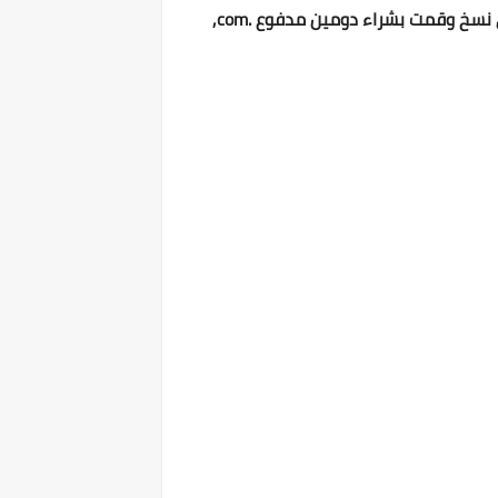
تدوين موضوعات حصرية وبشكل وتنسيق أفضل من المرات السابقة وقمت بمسح أى وكل موضوع قد يكون به أى نسخ وقمت بشراء دومين مدفوع .com,