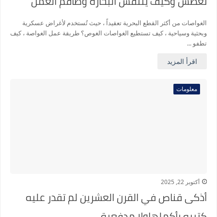
تغطس وكيف يتنفس البحارة وطاقم العمل
بداخل الغواصة .
الغواصات من أكثر القطع البحرية تعقيداً ، حيث تُستخدم لأغراض عسكرية
وبحثية وسياحية ، كيف تستطيع الغواصات الغوص؟ طريقة عمل الغواصة ، كيف
تطفو ...
اقرأ المزيد
معلومات
أكتوبر 22, 2025
أذكى قناص في القرن العشرين لم تقدر عليه
كتيبه بأكملهاولا مدفعية