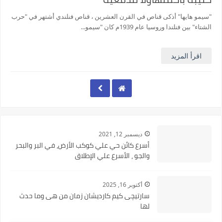
"سيمو هايها" أذكى قناص في القرن العشرين ، قناص فنلندي أشتهر في "حرب
الشتاء" بين فنلندا وروسيا عام 1939م كان "سيمو...
اقرأ المزيد
ديسمبر 12, 2021
أسرع كائن حي علي كوكب الأرض، في البر والبحر
والجو ، الأسرع علي الإطلاق
أكتوبر 16, 2025
سارتيچى كيم كارديشان زمان من هى وما حدث
لها