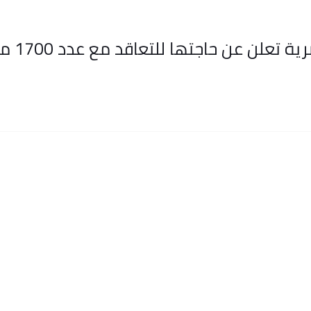
رسميا م