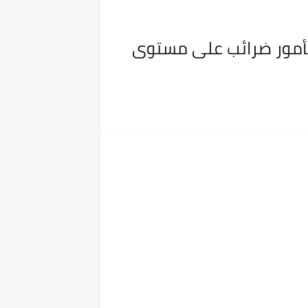
صلحة الضرائب المصرية تعلن عن حاجتها للتعاقد مع عدد 1700 مأمور ضرائب على مستوى