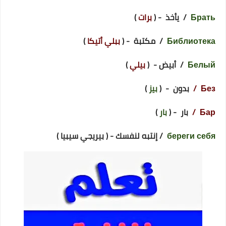
Брать
/ يأخذ - (
برات
)
Библиотека
/ مكتبة - (
ببلي أتيكا
)
Белый
/ أبيض - (
بيلي
)
Без /
بدون - (
بيز
)
Бар /
بار - (
بار
)
береги себя
/ إنتبه لنفسك - ( بيريجي سيبيا )