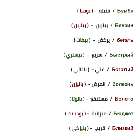
Бумба
/ قنبلة - (
بومبا )
Бензин /
بينزين - (
بينزين )
бегать /
يركض - (
بيغات
)
Быстрый
/ سريع - (
بيستري )
Богатый
/ غني - (
باغاتي
)
болезнь /
المرض - (
باليزن
)
Болото
/ مستنقع - (
بالوتا
)
Бюджет
/ ميزانية - (
بودجيت
)
Близкий
/ قريب - (
بليزكي )