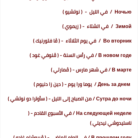
Ночью / في الليل - ( نوتشيو )
Зимой / في الشتاء - ( زيموي )
Во вторник / في يوم الثلاثاء - ( ڤا فتورنيك )
В новом годе / في رأس السنة - ( ڤنوفي غود )
В марте / في شهر مارس - ( ڤمارتي )
День за днем / يوما ورا يوم - ( دين زا دنيوم )
Сутра до ночи / من الصباح إلى الليل - ( سأوترا دو نوتشي )
На следующей неделе / في الأسبوع القادم - (
ناسليدوشي نيديلي )
В прошлом году / في العام الماضي - ( ڤبروشلم غادو )