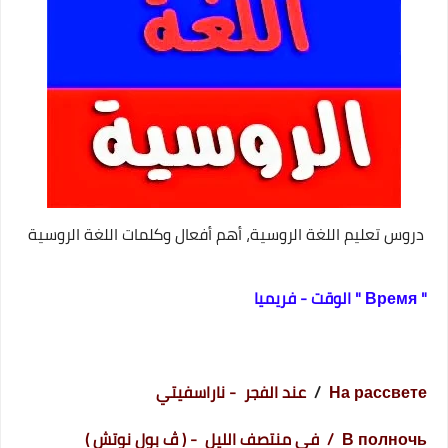
دروس تعليم اللغة الروسية، أهم أفعال وكلمات اللغة الروسية
" Время " الوقت - فريميا
На рассвете
/
عند الفجر - ناراسفيتي
В полночь / في منتصف الليل - ( ڤ بول نوتش )