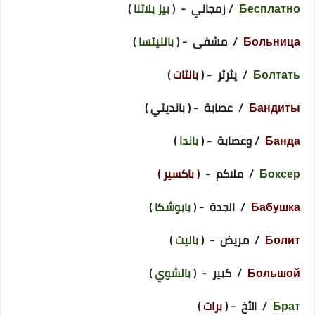
Бесплатно
/ زمجاني - (
بيز بلاتنا
)
Больница
/ مشفى - (
بالنيتسا
)
Болтать
/ يثرثر - (
بالتات
)
Бандиты
/ عصابة - ( بانديتي )
Банда
/ وعصابة - (
باندا
)
Боксер
/ ملاكم - (
باكسير )
Бабушка
/ الجدة - (
بابوشكا
)
Болит
/ مريض - (
باليت
)
Большой
/ كبير - (
بالشوي
)
Брат
/ الأخ - (
برات
)