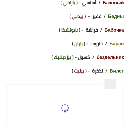
Базовый /
أساسي - (
بازافي
)
Бедны
/ فقير - (
بيدني
)
Бабочка /
فراشة - (
بابوتشكا
)
Баран
/ خاروف - (
باران
)
бездельник
/ كسول - (
بيزديلنيك
)
Билет /
تذكرة - (
بيليت
)