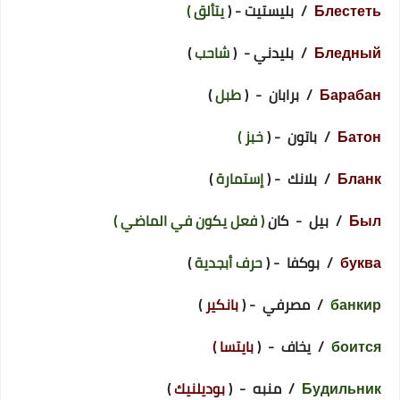
Блестеть
/ بليستيت - (
يتألق )
Бледный
/ بليدني - (
شاحب
)
Барабан
/ برابان - (
طبل
)
Батон
/ باتون - (
خبز )
Бланк
/ بلانك - (
إستمارة
)
Был
/ بيل - كان
( فعل يكون في الماضي )
буква
/ بوكفا - (
حرف أبجدية
)
банкир
/ مصرفي - (
بانكير
)
боится
/ يخاف - (
بايتسا )
Будильник
/ منبه - (
بوديلنيك
)