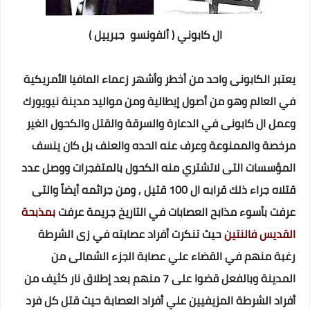
ال كابوني ( ألفونسو جبرييل )
يعتبر الكابونى واحد من أخطر وأشهر زعماء المافيا الأمريكية
في العالم وهو من أصول إيطالية ومن مواليد مدينة نيويورك
وعمل ال كابونى في الدعارة والسرقة والقتل والكحول الغير
مرخصة والممنوعة وعرف عنه الحده والعنف بل كان ينسف
المؤسسات التى لاتشتري منه الكحول بالمتفجرات ووصل عدد
قتلاه جراء ذلك قرابه ال 100 قتيل , ومن جرائمه أيضاً والتى
عرفت بأسوء مذابح العصابات في التاريخ جريمة عرفت
بمذبحة
القديس فالنتين
حيث تنكرت أفراد عصابته في زى الشرطة
رغبة منهم في القضاء علي عصابة الجزء الشمالى من
المدينة وبالفعل قضوا على 7 منهم بعد إطلاق نار كثيف من
أفراد الشرطة المزيفيين علي أفراد العصابة حيث قتل كل فرد