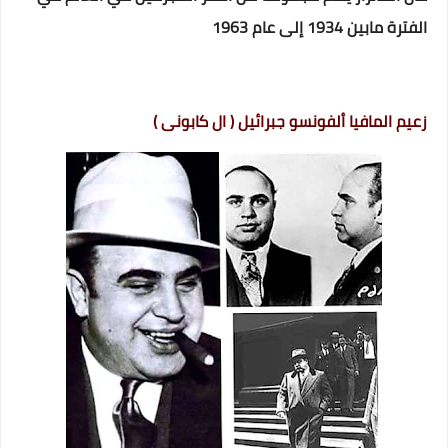
الفترة مابين 1934 إلى عام 1963
زعيم المافيا ألفونسو جبرائيل ( ال كابونى )