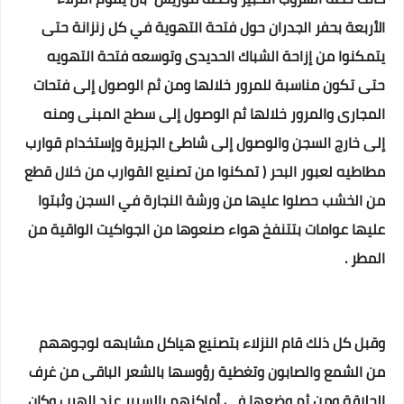
الأربعة بحفر الجدران حول فتحة التهوية في كل زنزانة حتى
يتمكنوا من إزاحة الشباك الحديدى وتوسعه فتحة التهويه
حتى تكون مناسبة للمرور خلالها ومن ثم الوصول إلى فتحات
المجارى والمرور خلالها ثم الوصول إلى سطح المبنى ومنه
إلى خارج السجن والوصول إلى شاطئ الجزيرة وإستخدام قوارب
مطاطيه لعبور البحر ( تمكنوا من تصنيع القوارب من خلال قطع
من الخشب حصلوا عليها من ورشة النجارة في السجن وثبتوا
عليها عوامات بتتنفخ هواء صنعوها من الجواكيت الواقية من
المطر .
وقبل كل ذلك قام النزلاء بتصنيع هياكل مشابهه لوجوههم
من الشمع والصابون وتغطية رؤوسها بالشعر الباقى من غرف
الحلاقة ومن ثم وضعها في أماكنهم بالسرير عند الهرب وكان