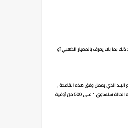
ذلك بما بات يعرف بالمعيار الذهبي أو
ع البلد الذي يعمل وفق هذه القاعدة ،
سعرًا ثابتًا لبيع وشراء الذهب، وعلى سبيل المثال، إذا تم تحديد سعر الأوقية عند 500 ريال، فإن قيمة الريال في هذه الحالة ستساوي 1 على 500 من أوقية