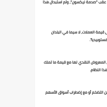
المتعارف عليه في السابق وجود حاليًا ولا تطبقه أي حكومة بعدما سقط كليًا في عام 1971 عقب "صدمة نيكسون"، وتم استبدال هذا
 قيمة العملات، لا سيما في البلدان
ستوبيديا".
ي المعروض النقدي لها مع قيمة ما تملك
ا النظام.
ن التضخم أو مع إضطراب أسواق الأسهم