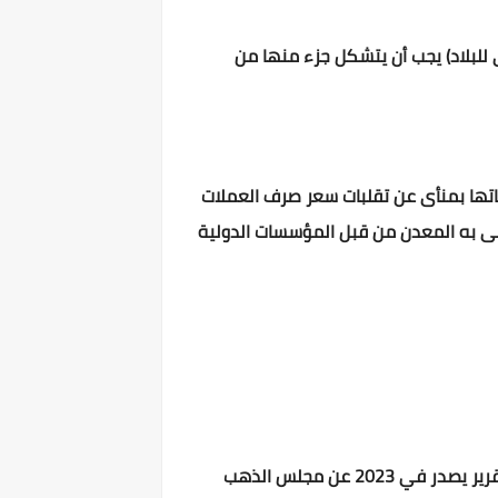
 للبلاد) يجب أن يتشكل جزء منها من
طياتها بمنأى عن تقلبات سعر صرف العملات
حظى به المعدن من قبل المؤسسات الدولية
واصلت المملكة العربية السعودية تصدرها قائمة أكبر الدول العربية حيازة لإحتياطي الذهب، وذلك بناء على أول تقرير يصدر في 2023 عن مجلس الذهب