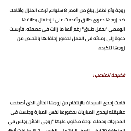
زوجة وأم لطفل يبلغ من العمر 8 سنوات، تركت المنزل وأقامت
ضد زوجها دعوى طلاق وأقدمت على الإحتفال بطلاقها
الوهمى "بحفل طلاق" رغم أنها ما زالت فى عصمته، فأرسلت
دعوة إلى زملائه فى العمل لحضور إحتفالها بالتخلص من
زوجها لتكيده.
فضيحة الملاعب :
قامت إحدى السيدات بالإنتقام من زوجها الخائن الذى أصطحب
عشيقته لإحدى المباريات بحضورها نفس المبارة وجلست فى
المدرجات وحملت لوحة مكتوب عليها "زوجى الخائن يجلس في
المنطقة 129 فى الصف الـ31 على الكرسي 7-8، ما لفت أنظار