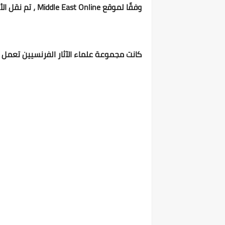
وفقًا لموقع Middle East Online ، تم نقل الألواح الخشبية للقارب إلى المتحف الوطني للحضارة المصرية المزمع إنشاؤها حيث سيتم ترميمها.
كانت مجموعة علماء الآثار الفرنسيين تعمل لصال