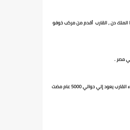
خ وترجع لـ5000سنة، وهي عبارة عن قارب طوله الحقيقي 12 مترا ، صاحبها الملك دن ، القارب أقدم من مركب خوفو
 مصر .
وقد أبهر الإكتشاف وأثار دهشة علماء الآثار الفرنسيون حين عثر علي القارب الفرعوني الشمسي ويرجح أن تاريخ بناء القارب يعود إلي حوالي 5000 عام مضت