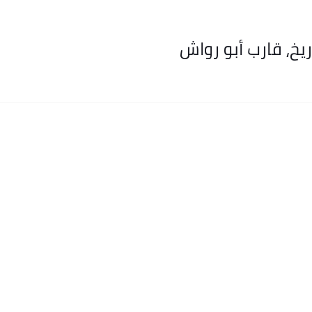
خ، قارب أبو رواش