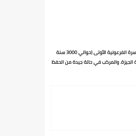
وقد أعلن وزير الدولة لشئون الآثار في مصر عن إكتشاف أقدم مركب خشبي يعود إلى عهد الملك "دن" من عصر الأسرة الفرعونية الأولى (حوالي 3000 سنة
 الجيزة. والمركب في حالة جيدة من الحفظ