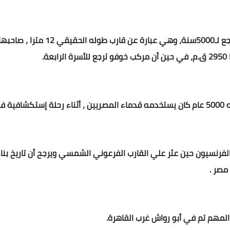
مركب"أبو رواش" أقدم مركب في التاري
.
ناء
رحلة إستكشافية في
مصر .
ف المهم تم في أبو رواش غرب القاهرة.