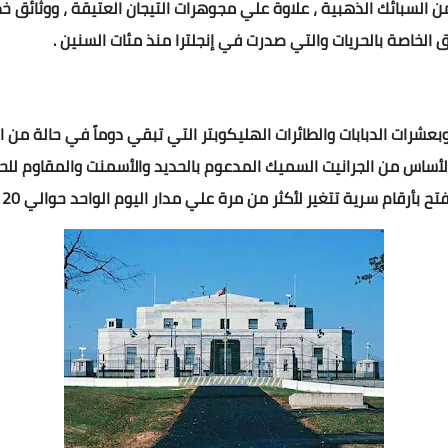
 ، إذ تحمل خزانتها نحو 8000 طن من السبائك الذهبية ، علاوة علي مجوهرات التيجان العتيقة ،
 الخاصة بالحريات والتي صدرت في إنجلترا منذ مئات السنين .
عشرات الدبابات والطائرات الهليكوبتر التي تبقي دوماً في حالة من ا
لأساس من الجرانيت السميك المدعوم بالحديد والأسمنت والمقاوم للحرائق 
 بأرقام سرية تتغير لأكثر من مرة علي مدار اليوم الواحد حوالي 20 طناً.