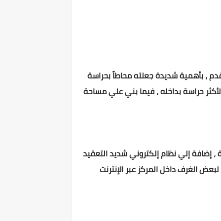
مركز حفظ البيانات والمعروف بإسم ديلتاليس ، والمتواجد بداخل جبال الألب السويسرية بعمق يزيد عن 500 قدم ، بأهمية شديدة جعلته محاطاً بحراسة
لأكثر حراسة بداخله ، فيما بني علي مساحة
 ، إضافة إلي نظام إلكتروني شديد التعقيد
لبعض الغرف داخل المركز عبر الإنترنت