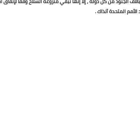
بآلاف الجنود من كل دولة ، إلا إنها تبقي منزوعة السلاح وفقاً لإتفا
الأمم المتحدة آنذاك .