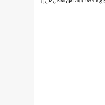
ق أجري منذ خمسينيات القرن الماضي علي إثر