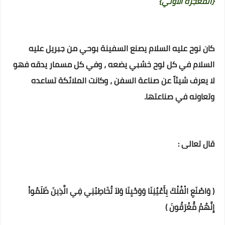
{المعجزة الأولي}
كان نوح عليه السلام يصنع السفينة بوحي من جبريل عليه
السلام في كل لوح خشبي يضعه ، وفي كل مسمار يدقه فهو
لا يعرف شيئاً عن صناعة السفن ، وكانت الملائكة تساعده
وتعاونه في صناعتها.
قال تعالى :
( وَاصْنَعِ الْفُلْكَ بِأَعْيُنِنَا وَوَحْيِنَا وَلاَ تُخَاطِبْنِي فِي الَّذِينَ ظَلَمُواْ
إِنَّهُمْ مُّغْرَقُونَ )