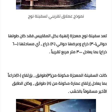
نموذج عملاق تقريبي لسفينة نوح
تعد سفينة نوح معجزة إلهية بكل المقاييس فقد كان طولها
حوالي(٣٠٠) ذراع وعرضها حوالي (٢٠) ذراع ،
أي مساحتها (٦٠٠٠
ذراع) بما يعادل ٣٠٠٠ متر مربع تقريباً .
كانت السفينة المعجزة مكونة من(٣)طوابق ، بإرتفاع (٥٠)ذراعاً
بما يعادل إرتفاع عمارة مكونة من (٨) طوابق ، وكان الطابق
الأخير مسقوفاً بالخشب .