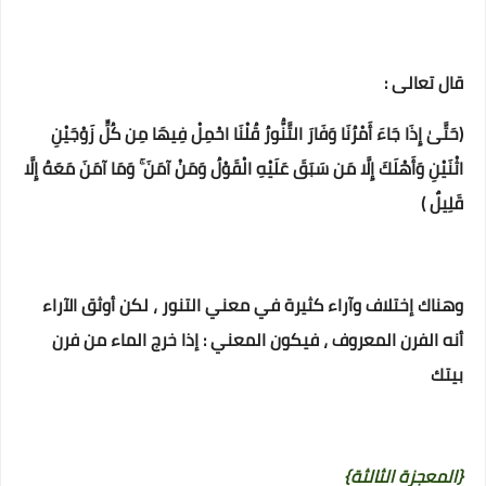
قال تعالى :
(حَتَّىٰ إِذَا جَاءَ أَمْرُنَا وَفَارَ التَّنُّورُ قُلْنَا احْمِلْ فِيهَا مِن كُلٍّ زَوْجَيْنِ
اثْنَيْنِ وَأَهْلَكَ إِلَّا مَن سَبَقَ عَلَيْهِ الْقَوْلُ وَمَنْ آمَنَ ۚ وَمَا آمَنَ مَعَهُ إِلَّا
قَلِيلٌ )
وهناك إختلاف وآراء كثيرة في معني التنور ، لكن أوثق الآراء
أنه الفرن المعروف ، فيكون المعني : إذا خرج الماء من فرن
بيتك‏
{المعجزة الثالثة}