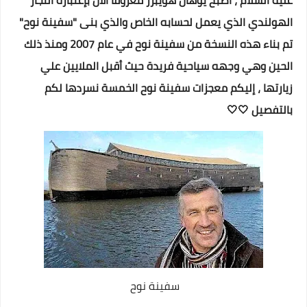
عليه السلام ، أصبح يوهان هويبرز معروفًا الآن بإعتباره النجار
الهولندي الذي يعمل لحسابه الخاص والذي بنى "سفينة نوح"
تم بناء هذه النسخة من سفينة نوح في عام 2007 ومنذ ذلك
الحين وهي وجهه سياحية فريدة حيث أقبل الملايين علي
زيارتها
، إليكم
معجزات سفينة نوح الخمسة نسردها لكم
بالتفصيل 🤍🤍‏
سفينة نوح