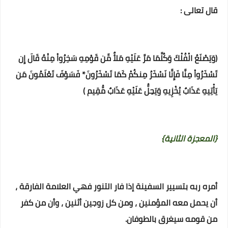
قال تعالى :
(وَيَصْنَعُ الْفُلْكَ وَكُلَّمَا مَرَّ عَلَيْهِ مَلأٌ مِّن قَوْمِهِ سَخِرُواْ مِنْهُ قَالَ إِن
تَسْخَرُواْ مِنَّا فَإِنَّا نَسْخَرُ مِنكُمْ كَمَا تَسْخَرُونَ* فَسَوْفَ تَعْلَمُونَ مَن
يَأْتِيهِ عَذَابٌ يُخْزِيهِ وَيَحِلُّ عَلَيْهِ عَذَابٌ مُّقِيم )‏
{المعجزة الثانية}
أمره ربه بتسيير السفينة إذا فار التنور فهي العلامة الفارقة ،
أن يحمل معه المؤمنين ، ومن كل زوجين أثنين ، وأن من كفر
من قومه سيغرق بالطوفان.