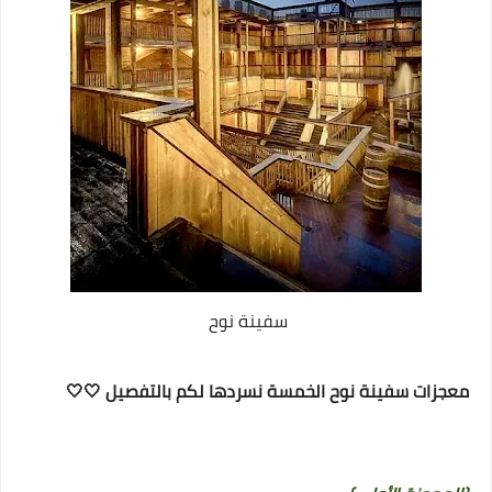
سفينة نوح
معجزات سفينة نوح الخمسة نسردها لكم بالتفصيل 🤍🤍‏