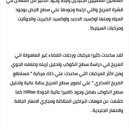
الغطائين القطبيين الجليدين وايضا وجود الكثير من المعادن في
قشرة المريخ والتي ارتبط وجودها علي سطح الارض بوجود
المياه ومنها اوكسيد الحديد واوكسيد الكبريت والجوثايت
ومركبات السيليكا .
لقد ساعدت كثيرا مركبات ورحلات الفضاء غير الماهولة الي
المريخ في دراسة سطح الكوكب وتحليل تربته وغلافه الجوي
ومن اكثر المركبات التي ساعدت علي ذلك مركبة " مستطلع
المريخ المداري " علي تصوير سطح المريخ بدقة عالية وتحليل
سطح الكوكب بفضل وجود كاميرا عالية الجودة HiRise كما
كشفت عن فوهات البراكين المتاكلة ومجاري الانهار الجافة
والانهار الجليدية .