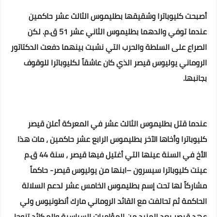
أصبحت كليوباترا وشقيقها بطليموس الثالث عشر حاكمين
عندما توفي والدهما بطليموس الثاني عشر 51 ق.م. لكن
الصراع على السلطة والحرب التي نشبت بينهما دفعت الدكتاتور
الروماني يوليوس قيصر الذي كان عاشقاً لكليوباترا للوقوف
بجانبها.
عندما قتل بطليموس الثالث عشر في المعركة أعلن قيصر
كليوباترا وأخاها الآخر بطليموس الرابع عشر حاكمين ، مات هذا
الأخ في السنة عينها التي أغتيل فيها قيصر ، سنة 44 ق.م
عينت كليوباترا سيسرون –ابنها من يوليوس قيصر- حاكماً
مشاركاً لها تحت إسم بطليموس الخامس عشر لدعم السلالة
الحاكمة ثم تحالفت مع القائد الروماني مارك أنطونيوس ولي
عهد قيصر بعد المزيد من المؤامرات السياسية والمكائد تزوجا