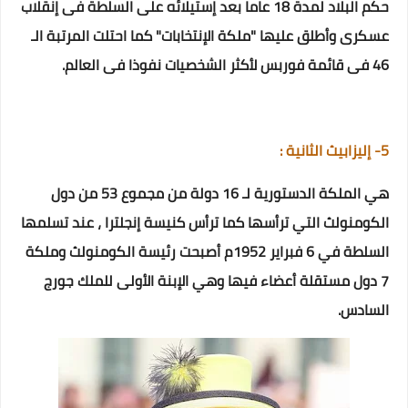
حكم البلاد لمدة 18 عاما بعد إستيلائه على السلطة فى إنقلاب
عسكرى وأطلق عليها "ملكة الإنتخابات" كما احتلت المرتبة الـ
46 فى قائمة فوربس لأكثر الشخصيات نفوذا فى العالم.
5- إليزابيث الثانية :
هي الملكة الدستورية لـ 16 دولة من مجموع 53 من دول
الكومنولث التي ترأسها كما ترأس كنيسة إنجلترا ، عند تسلمها
السلطة في 6 فبراير 1952م أصبحت رئيسة الكومنولث وملكة
7 دول مستقلة أعضاء فيها وهي الإبنة الأولى للملك جورج
السادس.