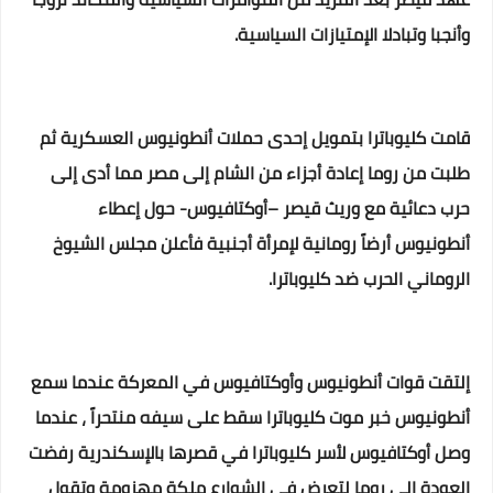
وأنجبا وتبادلا الإمتيازات السياسية.
قامت كليوباترا بتمويل إحدى حملات أنطونيوس العسكرية ثم
طلبت من روما إعادة أجزاء من الشام إلى مصر مما أدى إلى
حرب دعائية مع وريث قيصر –أوكتافيوس- حول إعطاء
أنطونيوس أرضاً رومانية لإمرأة أجنبية فأعلن مجلس الشيوخ
الروماني الحرب ضد كليوباترا.
إلتقت قوات أنطونيوس وأوكتافيوس في المعركة عندما سمع
أنطونيوس خبر موت كليوباترا سقط على سيفه منتحراً ، عندما
وصل أوكتافيوس لأسر كليوباترا في قصرها بالإسكندرية رفضت
العودة إلى روما لتعرض في الشوارع ملكة مهزومة وتقول