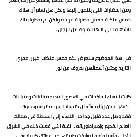
علي حضارات عريقة وكثيراً ما نقرأ عنهم ونسمع عن إنجازاتهم
وعن الحضارات التى ينتمون إليها ولكن هل تعلم أن هناك
خمس ملكات حكمن حضارات عريقة ولكن لم يحظوا بتلك
الشهرة التى نالها الملوك من الرجال .
في هذا الموضوع سنعرض لكم خمس ملكات غيرن مجري
التاريخ وكتبن أسمائهن بحروف من نور .
كانت النساء الحاكمات في العصور القديمة قليلات ومتباينات
لكنهن تركن إرثاً قوياً مثل كليوباترا وبوديكا وسيونديوك
فقد
وصل عدد قليل جدا من النساء إلى السلطة في ممالك
العالم القديم وإمبراطورياته ، القلة التي فعلت ذلك في الشرق
الأدنى وآسيا وأوروبا وشقت طريقها عبر عوائق كبيرة وفي