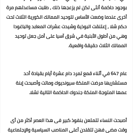
بوجود حاكمة أنثى لكن لم يزعجها ذلك ، طلبت مساعدتهم مرة
أخرى عندما وضعت الأساس لتوحيد الممالك الكورية الثلاث تحت
حكم شلا ، إعتنقت البوذية وشيدت عشرات المعابد والباغودا
وهي من أطول الأبنية في شرق آسيا على أمل جعل توحيد
الممالك الثلاث حقيقة واقعية.
عام 647 في أثناء قمع تمرد دام عشرة أيام بقيادة أحد
مستشاريها مرضت الملكة سيونديوك وماتت وأصبحت إبنة
عمها المتوجة الملكة جندوك الحاكمة التالية لشلا.
أصبحت النساء تتمتعن بنفوذ كبير فى هذا العصر أكثر من أى
وقت مضى فهن تتقلدن أعلى المناصب السياسية والإجتماعية