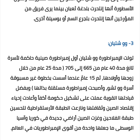
الأسطورة أنها إنتحرت بلدغة ثعبان بينما يرى فريق من
المؤرخين أنها إنتحرت بتجرع السم أو بوسيلة أخرى.
3- وو شتيان:
تولت الإمبراطورة وو شتيان أول إمبراطورة صينية حاكمة لأسرة
تانغ مدة 40 عام من 665 إلى 705 ( مدة 25 عام من خلال
زوجها وأولادها، ثم 15 عامً عندما أسست بخطوة غير مسبوقة
أسرة وو تشو، وأصبحت إمبراطورة مستقلة بذاتها ) وبفضل
قيادتها القوية عملت على تشكيل حكومة أكفأ وأعادت إحياء
إقتصاد الصين وثقافتها ونازعت الطبقة الأرستقراطية لتحسين
طبقة الفلاحين وغزت الصين أراضي جديدة في كوريا وآسيا
الوسطى ما جعلها واحدة من أقوى الإمبراطوريات في العالم.