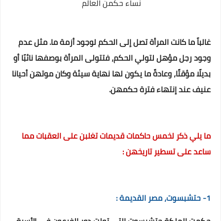
نساء حكمن العالم
غالباً ما كانت المرأة تصل إلى الحكم لوجود أزمة ما. مثل عدم
وجود رجل مؤهل لتولي الحكم، فتتولى المرأة بوصفها نائبًا أو
بديلًا مؤقتًا، وعادةً ما يكون لها نهاية سيئة و
كان موتهن أحيانا
عنيف عند إنتهاء فترة حكمهن.
ما يلي ذكر لخمس حاكمات قديمات تغلبن على العقبات مما
ساعد على تسطير تاريخهن :
1- حتشبسوت، مصر القديمة :