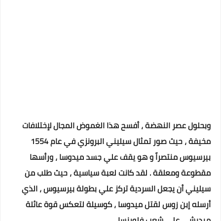
وبحلول عصر النهضة ، أفسح هذا الغموض المجال لإختلافات
مخيفة ، حيث صور تمثال سيليني البرونزي في عام 1554
بيرسيوس منتصراً و هو يقف علي جسد ميدوسا ، ورأسها
مقطوعة ومعلقة . لقد كانت لعبة سياسية ، حيث طلب من
سيليني أن يجعل السردية تركز علي بطولة بيرسيوس ، الذي
أرسله إبن زوس لقتل ميدوسا ، كوسيلة لتعكس قوة عائلة
ميديشي علي شعب فلورنسا .