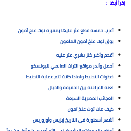
إقرأ أيضا :
أغرب خمسة قطع عثر عليها بمقبرة توت عنخ آمون
بوق توت عنخ آمون الملعون
أقدم وأكبر كنز بشري عثر عليه
أجمل وأندر مواقع التراث العالمي لليونسكو
خطوات التحنيط ولماذا كانت تتم عملية التحنيط
لعنة الفراعنة بين الحقيقة والخيال
العجائب المصرية السبعة
كيف مات توت عنخ آمون
أشهر أسطورة فى التاريخ إيزيس وأوزوريس
أعظم بناء عرفته البشرية, نبي الله أدريس هو أول من بدأ