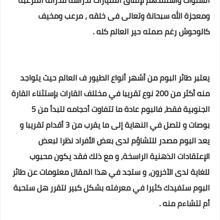
السنوات واستفذهم لإنفاق المليارات لدراسة قدراتة المرعبة
ومعجزة الله سبحانة وتعالى فى خلقه ، مرعب ومخيف
كالوحوش رغم صمته حير العالم كله .
يعتبر طائر البوم من أشهر أنواع الطيور ف العالم حيث يتواجد
منه أكثر من 200 نوع تقريبا في مختلف القارات بإستثناء القارة
الجنوبية فقط، فالبوم عادة ما تتفاوت أحجامه لتبدأ من 5
بوصات و لتصل في النهاية إلى ما يقرب من 3 أقدام تقريبا و
يعد البوم مصدر للتشاؤم لدى بعض الأفراد نظرا لبعض
الإعتقادات الذهنية الراسخة، و مع ذلك فقد يكون محبوب
للغاية لدى الآخرون، و ستجد في هذا المقال معلومات عن طائر
البوم ستفيدك كثيرا في معرفته بشكل كبير لتقرر هل ستحبة
أم تتشاءم منه .