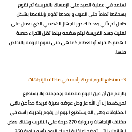
تعتمد في عملية الصيد على الإمساك بالفريسة ثم تقوم
بسحقها تماماً حتى الموت و بعدها تقوم بإبتلاعها بشكل
كامل
ثم يأتي بعد ذلك دور الجهاز الهضمي الذي يعمل على
تفتيت جسد الفريسة ليتم هضمه
بينما تظل الأجزاء صعبة
الهضم كالفراء أو العظام كما هى حتى تقوم البومة بالتخلص
منها.
3- يستطيع البوم تحريك رأسه في مختلف الإتجاهات
بالرغم من أن عين البوم ملتصقة بجمجمته ولا يستطيع
تحريكهما إلا أن الله عز وجل عوضه بميزة فريدة جداً عن باقى
المخلوقات وهى انه يستطيع البوم ان يقوم بتحريك رأسه في
مختلف الإتجاهات و بزواية 270 درجة على التقريب و
هناك بعض
الشائعات التي توضح إماكنية تحريك البوم رأسه بزاوية 360