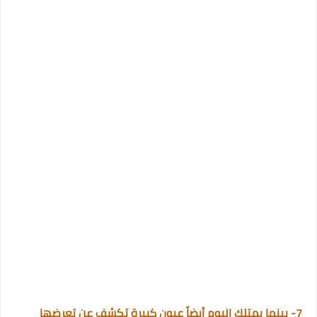
7- بينما يمتلك البوم أيضاً عيون كبيرة تكشف عن تعرضها