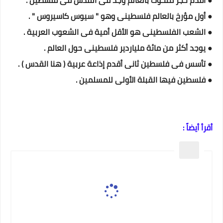
● أقدم حجر منحوت بالعالم وجد فى القدس فى فلسطين .
● أول مؤرخ بالعالم فلسطينى وهو " سيوس كاسيروس " .
● الشعب الفلسطينى هو الأقل أمية فى الشعوب العربية .
● يوجد أكثر من مائة ملياردير فلسطينى حول العالم .
● تأسس فى فلسطين ثانى أقدم إذاعة عربية ( هنا القدس ) .
● فلسطين فيها القبلة الأولى للمسلمين .
أقرأ أيضاً :