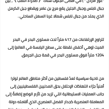
"غور الأردن " ) في أقصى الجنوب هناك 《 صحراء النقب 》، بين
جبال نابلس وجبال الجليل يقع مرج بن عامر ويقطع جبل الكرمل
الذي يمتد من جبال نابلس شمالا غربا السهل الساحلي .
تتراوح الإرتفاعات من 417 متراً تحت مستوى البحر في البحر
الميت (وهي أخفض نقطة على سطح اليابسة في العالم) إلى
1204 متراً فوق مستوى البحر في قمة جبل الجرمق.
من ناحية سياسية تعدّ فلسطين من أكثر مناطق العالم توترا
أمنياً جرّاء انتهاكات الإحتلال بحق المدنيين الفلسطينيين إلى
جانب العمليات الاستيطانية التي تزيد من تأزم الوضع إضافةً إلى
المعاملة العنصرية كجدار الفصل العنصري الذي أقامته دولة