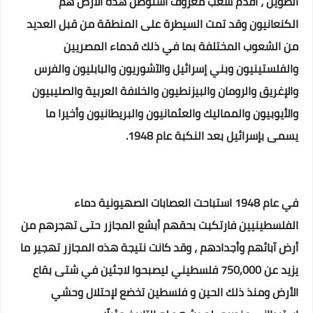
الطويل ، أقدم شعب معروف استوطن هذه الأرض هم
الكنعانيون وقد تمت السيطرة على المنطقة من قبل العديد
من الشعوب المختلفة بما في ذلك قدماء المصريين
والفلستينيون وبني إسرائيل والآشوريون والبابليون والفرس
والإغريق والرومان والبيزنطيون والخلافة العربية والصليبيون
والأيوبيون والمماليك والعثمانيون والبريطانيون وأخيرا ما
يسمى بإسرائيل بعد النكبة عام 1948.
في عام 1948 استباحت العصابات الصهيونية دماء
الفلسطينيين فارتكبت بحقهم أبشع المجازر حتى تهجرهم من
أرض آبائهم وأجدادهم ، وقد كانت نتيجة هذه المجازر تهجير ما
يزيد عن 750,000 فلسطيني ليصبحوا لاجئين في شتى بقاع
الأرض ومنذ ذلك الحين و فلسطين تخضع لإحتلال وحشي