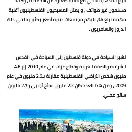
أتباع المذهب السني مع أقلية صغيرة من الأحمدية ، و15%
مسلمون غير طوائف ، و يمثل المسيحيون الفلسطينيون أقلية
مهمة تبلغ 6%، تليهم مجتمعات دينية أصغر بكثير بما في ذلك
الدروز والسامريون .
تشير السياحة في دولة فلسطين إلى السياحة في القدس
الشرقية والضفة الغربية وقطاع غزة ، في عام 2010 زار 4.6
مليون شخص الأراضي الفلسطينية مقارنة بـ2.6 مليون في عام
2009 ، ومن هذا العدد كان 2.2 مليون سائح أجنبي و2.7 مليون
سائح محلي.