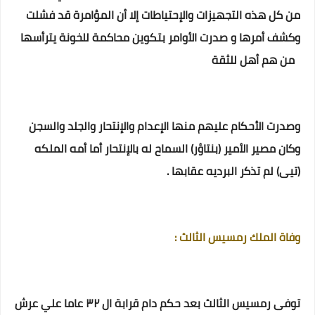
من كل هذه التجهيزات والإحتياطات إلا أن المؤامرة قد فشلت
وكشف أمرها و صدرت الأوامر بتكوين محاكمة للخونة يترأسها
من هم أهل للثقة
وصدرت الأحكام عليهم منها الإعدام والإنتحار والجلد والسجن
وكان مصير الأمير (بنتاؤر) السماح له بالإنتحار أما أمه الملكه
(تيى) لم تذكر البرديه عقابها .
وفاة الملك رمسيس الثالث :
توفى رمسيس الثالث بعد حكم دام قرابة ال ٣٢ عاما علي عرش