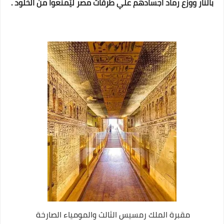
بالنار ووزع رماد اجسادهم علي طرقات مصر ليُمنَعوا من الخلود .
مقبرة الملك رمسيس الثالث والمومياء الصارخة