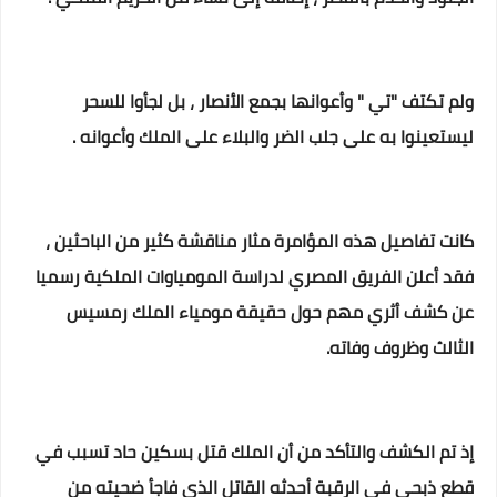
ولم تكتف "تي " وأعوانها بجمع الأنصار ، بل لجأوا للسحر
ليستعينوا به على جلب الضر والبلاء على الملك وأعوانه .
كانت تفاصيل هذه المؤامرة مثار مناقشة كثير من الباحثين ،
فقد أعلن الفريق المصري لدراسة المومياوات الملكية رسميا
عن كشف أثري مهم حول حقيقة مومياء الملك رمسيس
الثالث وظروف وفاته.
إذ تم الكشف والتأكد من أن الملك قتل بسكين حاد تسبب في
قطع ذبحي في الرقبة أحدثه القاتل الذي فاجأ ضحيته من