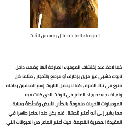
المومياء الصارخة قاتل رمسيس الثالث
كما لاحظ عند إكتشاف المومياء الصارخة أنها وضعت داخل
تابوت خشبي غير مزين بزخارف أو مرصع بالأحجار ، مثلما كان
متبع في تلك الفترة ، كما لا يحمل التابوت إسم المدفون بداخله
وتم لف جسده بجلد الماعز في الوقت الذي كانت فيه
المومياوات الأخريات ملفوفةً بالكِتَّان الأبيض ومُحنَّطةً بعناية ،
مما يشير إلى أنه اُعتبر (نَجِسًا) ، فلم يكن جلد الماعز طاهرا في
العقيدة المصرية القديمة، حيث أعتبر الماعز من الحيوانات التي