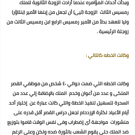
وبدأت أحداث المؤامره عندما أرادت الزوجة الثانوية للملك
رمسيس الثالث الزوجة (تيى) أن تجعل من إبنها الأمير (بنتاؤر)
وليا للعهد بدلاً من الأمير رمسيس الرابع ابن رمسيس الثالث من
زوجتة الرئيسية .
وكانت الخطه كالتالي :
وكانت الخطه التي ضمت حوالي ٤٠ شخص من موظفي القصر
الملكى و عدد من أعوان وخدم الملك بالإضافة إلي عدد من
السحرة لتسهيل تنفيذ الخطة والتي كانت عبارة عن إختيار أحد
أيام الأعياد ⁦ لكثرة الإزدحام لجعل حراس القصر أقل قدره على
مواجهة أى إضطراب وفى نفس الوقت قاموا بتوزيع ⁦ منشورات
ضد الملك حتى يقوم الشعب بالثورة ضده ولكن وعلي
الرغم