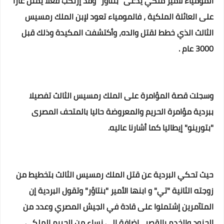
المومياء لأمير ملكي يدعى "بنتاؤر" وقد إرتكب فعلا يمثل عارا
على العائلة الملكية ، فالمومياء تعود لإبن الملك رمسيس
الثالث الذي خطط لقتل والده، وأكتشفت المكيدة وذلك قبل
3000 عام .
وسجلت قصة المؤامرة على الملك رمسيس الثالث تفصيلا
ببردية مؤامرة الحريم والمعروضة حاليا بالمتحف المصرى
"بتورينو" إيطاليا كما أشارنا عاليه.
حيث تحكي البردية عن قتل الملك رمسيس الثالث بتخطيط من
زوجته الثانية "تي" و ابنها الأمير "بنتاؤر" وتقول البردية إن
المتآمرين إشتملوا على قادة في الجيش المصري وعدد من
الجنود والخدم بالقصر ، إضافة إلى نساء من الحريم الملكي .