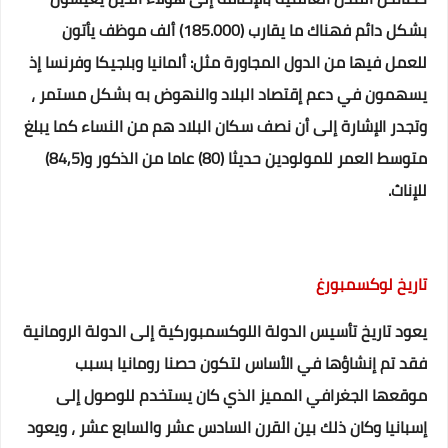
بشكل دائم فهناك ما يقارب (185.000) ألف موظف يأتون
للعمل فيها من الدول المجاورة مثل: ألمانيا وبلجيكا وفرنسا إذ
يسهمون في دعم إقتصاد البلاد والنهوض به بشكل مستمر ،
وتجدر الإشارة إلى أن نصف سكان البلاد هم من النساء كما يبلغ
متوسط العمر للمولودين حديثا (80) عاما من الذكور و(84,5)
للإناث.
تاريخ لوكسمبورغ
يعود تاريخ تأسيس الدولة اللوكسمبوركية إلى الدولة الرومانية
فقد تم إنشاؤها في الأساس لتكون حصنا رومانيا بسبب
موقعها الجغرافي المميز الذي كان يستخدم للوصول إلى
إسبانيا وكان ذلك بين القرن السادس عشر والسابع عشر ، ويعود