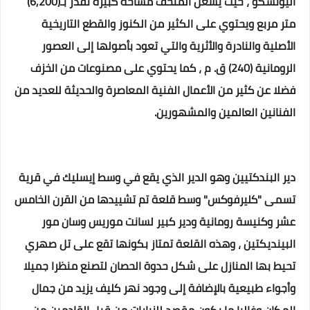
اليونسكو ، حيث يشغل المتحف مساحة كبيرة تقدر بـ(6,200)
متر مربع ويحتوي على الكثير من الكنوز والقطع التاريخية
الأصلية والنادرة والأثرية والتي تعود بأصولها إلى العصور
الرومانية (240) ق. م ، كما يحتوي على مصنوعات من الخزف
فضلا عن كثير من الأعمال الفنية المعاصرة والحديثة للعديد من
الفنانين العالمين والمشهورين.
دير البندكتيين
وهو الدير الذي يقع في وسط إيسليك في قرية
تسمى "كليرفوكس" وسط قلعة تم تشييدها من القرن الخامس
عشر وكنيسة رومانية ودير كبير لسانت موريس وسان مور
البينديكتين ، وهذه القلعة تمتاز بكونها تقع على تل صهري
تحيط بها المنازل على شكل حدوة الحصان لتصنع منظرا جميلا
وأجواء طبيعية بالإضافة إلى وجود نهر كليف يزيد من جمال