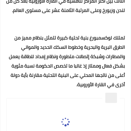
الثالث بين أكثر المراكز تنافسية في القارة الأوروبية بعد كل من
لندن وزيورخ وعلى المرتبة الثامنة عشر على مستوى العالم.
تمتلك لوكسمبورغ بنية تحتية كبيرة تتمثل بنظام مميز من
الطرق البرية والبحرية وخطوط السكك الحديد والمواني
والمطارات وشبكة إتصالات متطورة ونظام إمداد للطاقة يعمل
بشكل فعال وممتاز إذ غالبا ما تخصص الحكومة نسبة مئوية
أعلى من ناتجها المحلي على البنية التحتية مقارنة بأية دولة
أخرى في القارة الأوروبية.