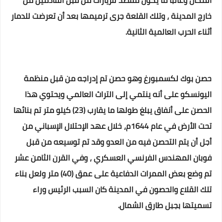
المكان وغالبا ما يكون مقصد للزيارات من قبل القادمين من
خارج المدينة ، وتلك القلعة جرى ترميمها بعد أن تعرضت للدمار
أثناء الحرب العالمية الثانية.
حصن بوك لكسمبورغ وهو حصن تم إدراجه من قبل منظمة
اليونسكو على أنه ينتمي إلى التراث العالمي ويحتوي هذا
الحصن على أنفاق يبلغ طولها ما يقارب (23) كيلو متر تم بنائها
تحت الأرض في عام 1644م، خلال عهد الإحتلال الإسباني من
أجل أن يتم التحصن فيه من العدو وقد تم توسيعه من قبل
فوبان المهندس الفرنسي العسكري ، وفي القرن الثامن عشر
تم وضع بعض الممرات الدفاعية على عمق (40) متر ولعل بناء
تلك القلاع والحصون في المدينة كان السبب الرئيس وراء
تسميتها بجبل طارق الشمال.