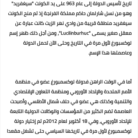
تاريخ تأسيس الدولة إلى عام 963 على يد الكونت "سيغفريد"
وهو من نسل شارلمان حاكم مملكة الفرنجة إذ تم منح الكونت
سيغفريد منطقة قريبة من وادي نهر الزيت كانت عبارة عن
معقل صغير يسمى "Lucilinburhuc"، ومن أجل ذلك ظهر إسم
لوكسبورغ لأول مرة في التاريخ وحتى الآن تحمل الدولة
وعاصمتها هذا الإسم.
أما في الوقت الراهن فدولة لوكسمبورغ عضو في منظمة
الأمم المتحدة والإتحاد الأوروبي ومنظمة التعاون الإقتصادي
والتنمية وكذلك هي عضو في حلف شمال الأطلسي وأصبحت
العاصمة تضم الكثير من المؤسسات والوكالات الدولية التابعة
للإتحاد الأوروبي، وفي 18 أكتوبر لعام 2012م تم إختيار دولة
لوكسمبورغ لأول مرة في تاريخها السياسي حتى تشغل مقعدا