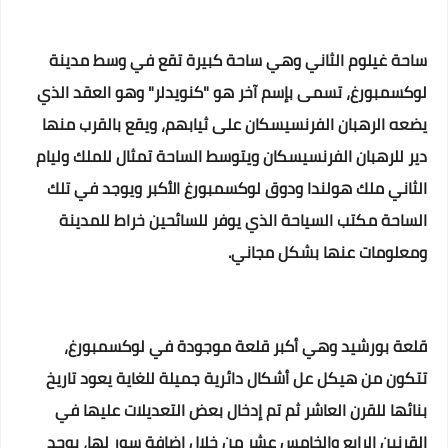
ساحة غيلوم الثاني وهي ساحة كبيرة تقع في وسط مدينة
لوكسمبورغ، تسمى بإسم آخر هو "كنويدلر" وهو العقد الذي
يضعه الرهبان الفرنسيسكان على ثيابهم، ويقع بالقرب منها
دير للرهبان الفرنسيسكان ويتوسط الساحة تمثال للملك وليام
الثاني ملك هولندا ودوق لوكسمبورغ الأكبر ويوجد في تلك
الساحة مكتب السياحة الذي يوفر للسائحين خراط للمدينة
ومعلومات عنها بشكل مجاني.
قلعة بورشيد وهي أكبر قلعة موجودة في لوكسمبورغ،
تتكون من هيكل عل أشكال دائرية جميلة للغاية يعود تاريخ
بنائها للقرن العاشر ثم تم إدخال بعض التعديلات عليها في
القرنين الرابع والخامس عشر من خلال إضافة سور لها، يوجد