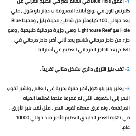
1-
أعمق Blue Hole في العالم تقع في الخليج الغربي من
كلارنس تاون في لونغ آيلاند المعروفة ب ديانز بلو هول ، علي
بعد حوالي 100 كيلومتر من شاطئ مدينة بليز ، ومحيط Blue
Hole هو Lighthouse Reef وهي جزيرة مرجانية طبيعية ، وهو
جزء من حاجز مرجاني شاسع يعد ثاني أكبر حاجز مرجاني في
العالم بعد الحاجز المرجاني العظيم في أستراليا.
2-
ثقب بليز الأزرق دائري بشكل مثالي تقريباً .
3-
يعتبر بليز بلو هول أكبر حفرة بحرية في العالم ، وتشير ثقوب
البحر إلي الكهوف التي تم غمرها عندما غطتها المياه
المرتفعة ، وتم غرق معظم ثقوب البحر ، مثل ثقب بليز الأزرق ،
في نهاية العصر الجليدي العظيم الأخير منذ حوالي 10000
عام.