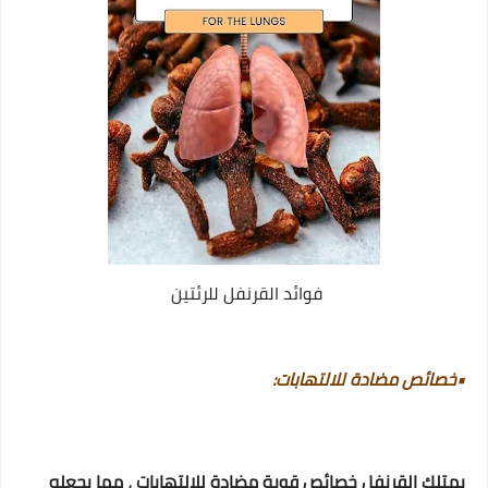
فوائد القرنفل للرئتين
•خصائص مضادة للالتهابات:
يمتلك القرنفل خصائص قوية مضادة للالتهابات ، مما يجعله