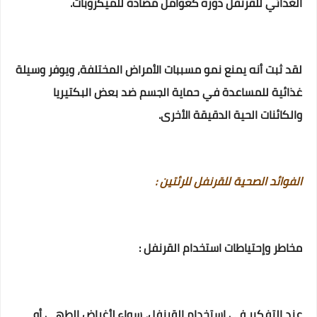
الغذائي للقرنفل دوره كعوامل مضادة للميكروبات.
لقد ثبت أنه يمنع نمو مسببات الأمراض المختلفة، ويوفر وسيلة
غذائية للمساعدة في حماية الجسم ضد بعض البكتيريا
والكائنات الحية الدقيقة الأخرى.
الفوائد الصحية للقرنفل للرئتين :
مخاطر وإحتياطات استخدام القرنفل :
عند التفكير في استخدام القرنفل، سواء لأغراض الطهي أو